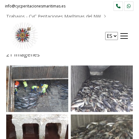
info@cycperitacionesmaritimas.es
Trabajos - CyC Peritaciones Marítimas del NW
Atun congelado / Frozen tuna
Atun congelado / Frozen tuna
21 imágenes